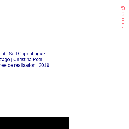
retour
ent | Surt Copenhague
trage | Christina Poth
ée de réalisation | 2019