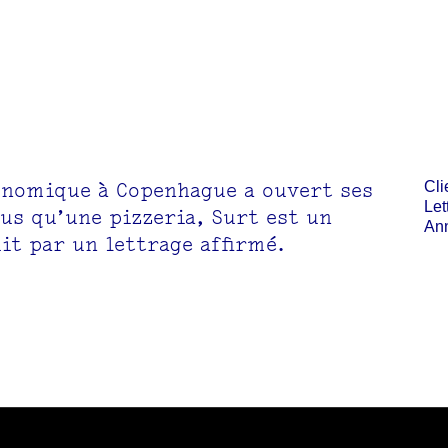
onomique à Copenhague a ouvert ses
Cli
Let
lus qu’une pizzeria, Surt est un
Ann
it par un lettrage affirmé.