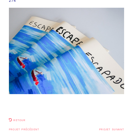
3
/
4
retour
projet précédent
projet suivant